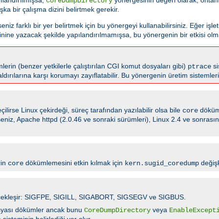
CoreDumpDirectory
şka bir çalışma dizini belirtmek gerekir.
z farklı bir yer belirtmek için bu yönergeyi kullanabilirsiniz. Eğer işle
nine yazacak şekilde yapılandırılmamışsa, bu yönergenin bir etkisi olm
lerin (benzer yetkilerle çalıştırılan CGI komut dosyaları gibi)
si
ptrace
aldırılarına karşı korumayı zayıflatabilir. Bu yönergenin üretim sistemle
ilirse Linux çekirdeği, süreç tarafından yazılabilir olsa bile
döküm
core
irseniz, Apache httpd (2.0.46 ve sonraki sürümleri), Linux 2.4 ve sonras
rin
dökümlemesini etkin kılmak için
değişk
core
kern.sugid_coredump
 gerçekleşir: SIGFPE, SIGILL, SIGABORT, SIGSEGV ve SIGBUS.
yası dökümler ancak bunu
veya
CoreDumpDirectory
EnableExcept
isteminin belirlediği yer olur.