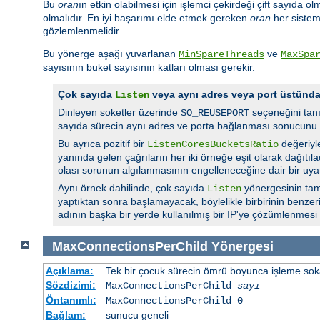
Bu
oran
ın etkin olabilmesi için işlemci çekirdeği çift sayıda ol
olmalıdır. En iyi başarımı elde etmek gereken
oran
her sistem 
gözlemlenmelidir.
Bu yönerge aşağı yuvarlanan
ve
MinSpareThreads
MaxSpa
sayısının buket sayısının katları olması gerekir.
Çok sayıda
veya aynı adres veya port üstün
Listen
Dinleyen soketler üzerinde
seçeneğini tan
SO_REUSEPORT
sayıda sürecin aynı adres ve porta bağlanması sonucunu 
Bu ayrıca pozitif bir
değeriyl
ListenCoresBucketsRatio
yanında gelen çağrıların her iki örneğe eşit olarak dağıtı
olası sorunun algılanmasının engelleneceğine dair bir uyar
Aynı örnek dahilinde, çok sayıda
yönergesinin tam
Listen
yaptıktan sonra başlamayacak, böylelikle birbirinin benzer
adının başka bir yerde kullanılmış bir IP'ye çözümlenmesi
MaxConnectionsPerChild
Yönergesi
Açıklama:
Tek bir çocuk sürecin ömrü boyunca işleme sokabi
Sözdizimi:
MaxConnectionsPerChild
sayı
Öntanımlı:
MaxConnectionsPerChild 0
Bağlam:
sunucu geneli