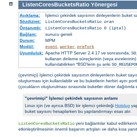
ListenCoresBucketsRatio
Yönergesi
Açıklama:
İşlemci çekirdek sayısının dinleyenlerin buket s
Sözdizimi:
ListenCoresBucketsRatio
oran
Öntanımlı:
ListenCoresBucketsRatio 0 (iptal)
Bağlam:
sunucu geneli
Durum:
MPM
Modül:
,
,
event
worker
prefork
Uyumluluk:
Apache HTTP Server 2.4.17 ve sonrasında,
SO
kullanan dinleme süreçlerinin (veya evrelerinin) 
kullanılabilirken *BSD'lerin şu anki
SO_REUSEPO
(çevrimiçi) İşlemci çekirdek sayısının dinleyenlerin buket say
oluşturması için kullanılabilir ve bu buketlerin herbiri aynı po
(çocukların oluşturulması sırasında buketler döner dağılımla eşl
"çevrimiçi" İşlemci çekirdek sayısının anlamı
Linux için (ve ayrıca BSD) bir işlemci çekirdeği
Hotplug
yap
buket sayısını hesaplarken bu yapılandırmayı esas alır.
yeni bağlantılar kabul edilirken/d
ListenCoresBucketsRatio
etkinleştirilmesinin önemli başarım artışları ve daha kısa yanı