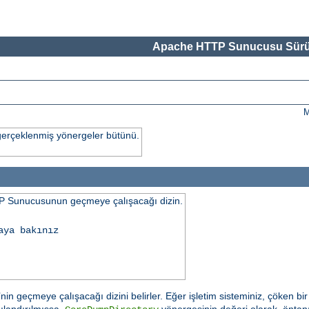
Apache HTTP Sunucusu Sürü
M
gerçeklenmiş yönergeler bütünü.
 Sunucusunun geçmeye çalışacağı dizin.
aya bakınız
n geçmeye çalışacağı dizini belirler. Eğer işletim sisteminiz, çöken b
ılandırılmışsa,
yönergesinin değeri olarak, öntanı