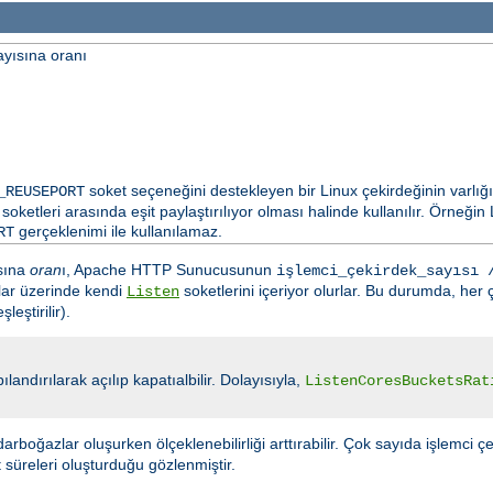
ayısına oranı
soket seçeneğini destekleyen bir Linux çekirdeğinin varlığ
_REUSEPORT
soketleri arasında eşit paylaştırılıyor olması halinde kullanılır. Örneği
gerçeklenimi ile kullanılamaz.
RT
ısına
oran
ı, Apache HTTP Sunucusunun
işlemci_çekirdek_sayısı 
rtlar üzerinde kendi
soketlerini içeriyor olurlar. Bu durumda, her ç
Listen
eştirilir).
ılandırılarak açılıp kapatıalbilir. Dolayısıyla,
ListenCoresBucketsRat
arboğazlar oluşurken ölçeklenebilirliği arttırabilir. Çok sayıda işlemci çe
t süreleri oluşturduğu gözlenmiştir.