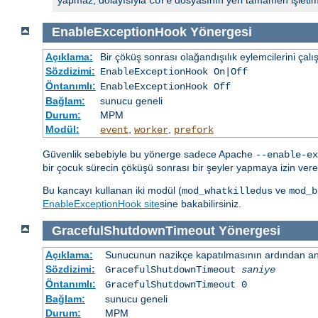
core
EnableExceptionHook
Yönergesi
Açıklama:
Bir çöküş sonrası olağandışılık eylemcilerini çalış
Sözdizimi:
EnableExceptionHook On|Off
Öntanımlı:
EnableExceptionHook Off
Bağlam:
sunucu geneli
Durum:
MPM
Modül:
,
,
event
worker
prefork
Güvenlik sebebiyle bu yönerge sadece Apache
--enable-ex
bir çocuk sürecin çöküşü sonrası bir şeyler yapmaya izin veren
Bu kancayı kullanan iki modül (
ve
mod_whatkilledus
mod_b
EnableExceptionHook site
sine bakabilirsiniz.
GracefulShutdownTimeout
Yönergesi
Açıklama:
Sunucunun nazikçe kapatılmasının ardından ana
Sözdizimi:
GracefulShutdownTimeout
saniye
Öntanımlı:
GracefulShutdownTimeout 0
Bağlam:
sunucu geneli
Durum:
MPM