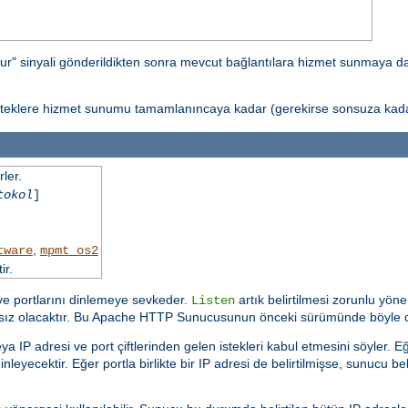
ur" sinyali gönderildikten sonra mevcut bağlantılara hizmet sunmaya 
isteklere hizmet sunumu tamamlanıncaya kadar (gerekirse sonsuza kadar
ler.
tokol
]
,
tware
mpmt_os2
ir.
 ve portlarını dinlemeye sevkeder.
artık belirtilmesi zorunlu yöne
Listen
ısız olacaktır. Bu Apache HTTP Sunucusunun önceki sürümünde böyle d
a IP adresi ve port çiftlerinden gelen istekleri kabul etmesini söyler.
nleyecektir. Eğer portla birlikte bir IP adresi de belirtilmişse, sunucu bel