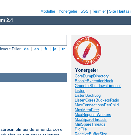
Modüller
|
Yönergeler
|
SSS
|
Terimler
|
Site Haritası
m 2.4
evcut Diller:
de
|
en
|
fr
|
ja
|
tr
Yönergeler
CoreDumpDirectory
EnableExceptionHook
GracefulShutdownTimeout
Listen
ListenBackLog
ListenCoresBucketsRatio
MaxConnectionsPerChild
MaxMemFree
MaxRequestWorkers
MaxSpareThreads
MinSpareThreads
ir sürecin olması durumunda
PidFile
core
ReceiveBufferSize
mlı olan ve sunucuyu çalıştıran