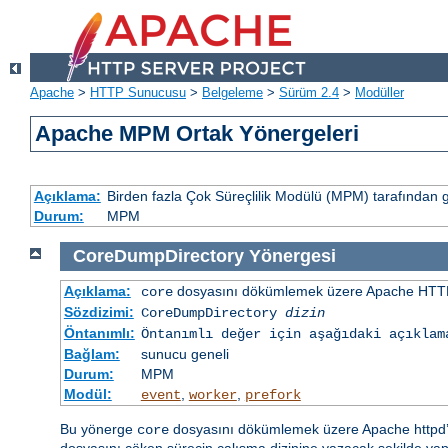
Apache
>
HTTP Sunucusu
>
Belgeleme
>
Sürüm 2.4
>
Modüller
Apache MPM Ortak Yönergeleri
Açıklama:
Birden fazla Çok Süreçlilik Modülü (MPM) tarafından 
Durum:
MPM
CoreDumpDirectory
Yönergesi
Açıklama:
dosyasını dökümlemek üzere Apache HTTP
core
Sözdizimi:
CoreDumpDirectory
dizin
Öntanımlı:
Öntanımlı değer için aşağıdaki açıklam
Bağlam:
sunucu geneli
Durum:
MPM
Modül:
,
,
event
worker
prefork
Bu yönerge
dosyasını dökümlemek üzere Apache httpd’ni
core
dosyasını çöken sürecin çalışma dizinine yazacak şekilde yap