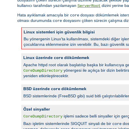
kullanıcı tarafından yazılamayan
dizini yerine ba
ServerRoot
Hata ayıklamak amacıyla bir
dosyası dökümlemek isterseni
core
olması durumunda
dosyasını çöken sürecin çalışma dizi
core
Linux sistemleri için güvenlik bilgisi
Bu yönergenin Linux'ta kullanılması, sistemdeki diğer işlem
çocuklarına eklenmesine izin verebilir. Bu, bazı güvenlik s
Linux üzerinde
dökümlemek
core
Apache httpd root olarak başlatılıp başka bir kullanıcıya geç
yönergesi ile açıkça bir dizin belirt
CoreDumpDirectory
yeniden etkinleştirecektir.
BSD üzerinde
dökümlemek
core
BSD sistemlerinde (FreeBSD gibi) suid bitli çalıştırılabilirle
Özel sinyaller
işlemi sadece belli sinyaller için
CoreDumpDirectory
Bazı işletim sistemlerinde SIGQUIT sinyali de bir
dos
core
yapmaz, dolayısıyla
dosyasının yeri tamamen işletim s