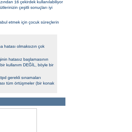
azından
çekirdek kullanılabiliyor
16
rinizin çeşitli sonuçları iyi
kabul etmek için çocuk süreçlerin
a hatası olmaksızın çok
ğinin hatasız başlamasının
 bir kullanım DEĞİL, böyle bir
tpd gerekli sınamaları
lası tüm örtüşmeler (bir konak