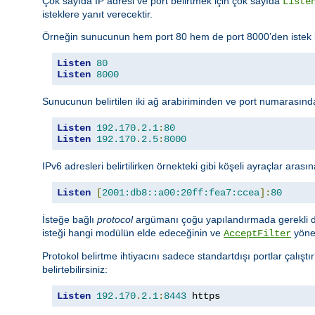
Çok sayıda IP adresi ve port belirtmek için çok sayıda
Liste
isteklere yanıt verecektir.
Örneğin sunucunun hem port 80 hem de port 8000’den istek kabu
Listen
80
Listen
8000
Sunucunun belirtilen iki ağ arabiriminden ve port numarasından
Listen
192.170
.
2.1
:
80
Listen
192.170
.
2.5
:
8000
IPv6 adresleri belirtilirken örnekteki gibi köşeli ayraçlar arasın
Listen
[
2001:db8::a00:20ff:fea7:ccea
]:
80
İsteğe bağlı
protocol
argümanı çoğu yapılandırmada gerekli deği
isteği hangi modülün elde edeceğinin ve
yöner
AcceptFilter
Protokol belirtme ihtiyacını sadece standartdışı portlar çalışt
belirtebilirsiniz:
Listen
192.170
.
2.1
:
8443
 https