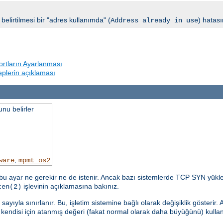
elirtilmesi bir "adres kullanımda" (
) hatası
Address already in use
rtların Ayarlanması
beplerin açıklaması
nu belirler
,
ware
mpmt_os2
u ayar ne gerekir ne de istenir. Ancak bazı sistemlerde TCP SYN yükle
işlevinin açıklamasına bakınız.
ten(2)
yıyla sınırlanır. Bu, işletim sistemine bağlı olarak değişiklik gösterir. 
n kendisi için atanmış değeri (fakat normal olarak daha büyüğünü) kulla