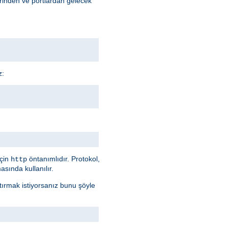
erinden ve portlardan gelecek
z:
için
öntanımlıdır. Protokol,
http
sında kullanılır.
ştırmak istiyorsanız bunu şöyle