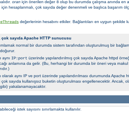
malıdır.
oran
için önerilen değer
olup bu durumda çalışma anında en 
8
için hesaplanmalı, çok sayıda değer denenmeli ve başlıca başarım ölçütle
değerlerinin hesabını etkiler. Bağlantıları en uygun şekilde 
reThreads
da çok sayıda Apache HTTP sunucusu
ımlamak normal bir durumda sistem tarafından oluşturulmuş bir bağlam
doğurur.
e aynı
üzerinde yapılandırılmış çok sayıda Apache httpd örne
IP:port
lacağı anlamına da gelir. (Bu, herhangi bir durumda bir öneri veya makul
ıdır.)
 olarak aynı IP ve port üzerinde yapılandırılması durumunda Apache ht
i çok sayıda kullanışsız buketin oluşturulması engellenecektir. Ancak, o
 gibi) yakalanamayacaktır.
leceği istek sayısını sınırlamakta kullanılır.