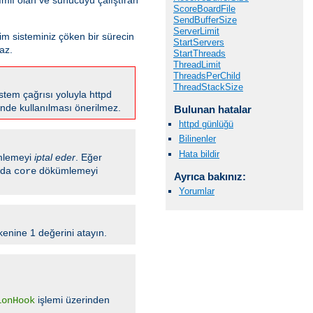
ScoreBoardFile
SendBufferSize
ServerLimit
tim sisteminiz çöken bir sürecin
StartServers
az.
StartThreads
ThreadLimit
ThreadsPerChild
ThreadStackSize
stem çağrısı yoluyla httpd
rinde kullanılması önerilmez.
Bulunan hatalar
httpd günlüğü
Bilinenler
Hata bildir
lemeyi
iptal eder
. Eğer
ında
dökümlemeyi
core
Ayrıca bakınız:
Yorumlar
enine 1 değerini atayın.
işlemi üzerinden
ionHook