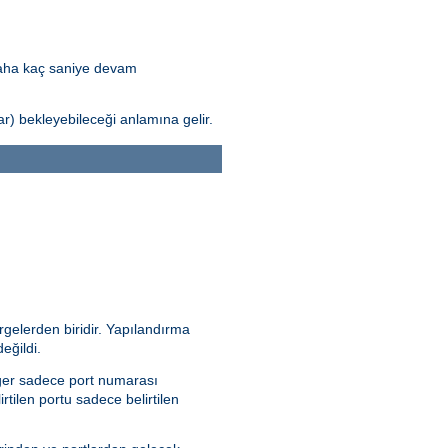
daha kaç saniye devam
) bekleyebileceği anlamına gelir.
rgelerden biridir. Yapılandırma
eğildi.
 Eğer sadece port numarası
irtilen portu sadece belirtilen