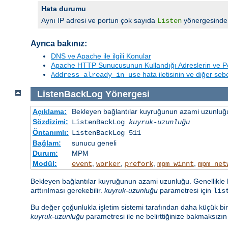
Hata durumu
Aynı IP adresi ve portun çok sayıda
yönergesinde b
Listen
Ayrıca bakınız:
DNS ve Apache ile ilgili Konular
Apache HTTP Sunucusunun Kullandığı Adreslerin ve Po
hata iletisinin ve diğer se
Address already in use
ListenBackLog
Yönergesi
Açıklama:
Bekleyen bağlantılar kuyruğunun azami uzunluğu
Sözdizimi:
ListenBackLog
kuyruk-uzunluğu
Öntanımlı:
ListenBackLog 511
Bağlam:
sunucu geneli
Durum:
MPM
Modül:
,
,
,
,
event
worker
prefork
mpm_winnt
mpm_net
Bekleyen bağlantılar kuyruğunun azami uzunluğu. Genellikle b
arttırılması gerekebilir.
kuyruk-uzunluğu
parametresi için
lis
Bu değer çoğunlukla işletim sistemi tarafından daha küçük bir sa
kuyruk-uzunluğu
parametresi ile ne belirttiğinize bakmaksızı