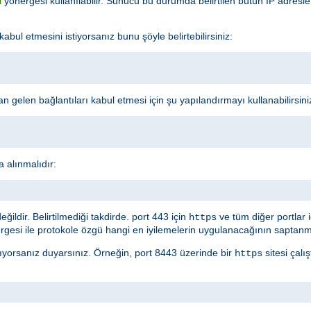
yönergesi kullanılabilir. Sunucu bu durumda belirtilen bütün IP adresl
n
l etmesini istiyorsanız bunu şöyle belirtebilirsiniz:
 gelen bağlantıları kabul etmesi için şu yapılandırmayı kullanabilirsini
a alınmalıdır:
ldir. Belirtilmediği takdirde. port 443 için
ve tüm diğer portlar 
https
gesi ile protokole özgü hangi en iyilemelerin uygulanacağının saptanma
ırıyorsanız duyarsınız. Örneğin, port 8443 üzerinde bir
sitesi çalı
https