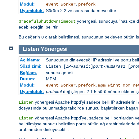
Modül:
,
,
event
worker
prefork
Uyumluluk:
Sürüm 2.2 ve sonrasında mevcuttur
yönergesi, sunucuya "nazikçe d
GracefulShutdownTimeout
edebileceğini belirtir.
Bu değerin
olarak belirtilmesi, sunucunun bekleyen bütün 
0
Listen
Yönergesi
Açıklama:
Sunucunun dinleyeceği IP adresini ve portu belir
Sözdizimi:
Listen [
IP-adresi
:]
port-numarası
[
pro
Bağlam:
sunucu geneli
Durum:
MPM
Modül:
,
,
,
,
event
worker
prefork
mpm_winnt
mpm_ne
Uyumluluk:
protokol
değiştirgesi 2.1.5 sürümünde eklenmişt
yönergesi Apache httpd’yi sadece belli IP adreslerini
Listen
dosyasında bulunmadığı takdirde sunucu başlatılırken başar
yönergesi Apache httpd’ye, sadece belli portlardan vey
Listen
belirtilmişse sunucu belirtilen portu bütün ağ arabirimlerinde di
arabirimden dinleyecektir.