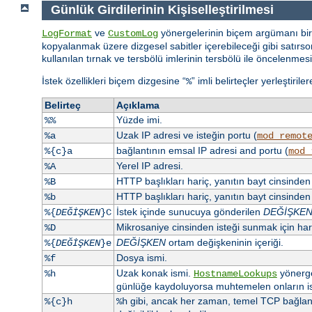
Günlük Girdilerinin Kişiselleştirilmesi
ve
yönergelerinin biçem argümanı bir 
LogFormat
CustomLog
kopyalanmak üzere dizgesel sabitler içerebileceği gibi satırsonu
kullanılan tırnak ve tersbölü imlerinin tersbölü ile öncelenmesi
İstek özellikleri biçem dizgesine “
” imli belirteçler yerleştiril
%
Belirteç
Açıklama
Yüzde imi.
%%
Uzak IP adresi ve isteğin portu (
%a
mod_remot
bağlantının emsal IP adresi and portu (
%{c}a
mod_
Yerel IP adresi.
%A
HTTP başlıkları hariç, yanıtın bayt cinsinde
%B
HTTP başlıkları hariç, yanıtın bayt cinsind
%b
İstek içinde sunucuya gönderilen
DEĞİŞKE
%{
DEĞİŞKEN
}C
Mikrosaniye cinsinden isteği sunmak için h
%D
DEĞİŞKEN
ortam değişkeninin içeriği.
%{
DEĞİŞKEN
}e
Dosya ismi.
%f
Uzak konak ismi.
yönerge
%h
HostnameLookups
günlüğe kaydoluyorsa muhtemelen onların isi
gibi, ancak her zaman, temel TCP bağlant
%{c}h
%h