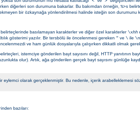
ksa son durumunun mu hesaba katılacağı "<" ve ">" değiştiricileri ile be
arken diğerleri son durumuna bakarlar. Bu bakımdan örneğin,
belirt
%>s
rekmeyen bir özkaynağa yönlendirilmesi halinde isteğin son durumunu ka
belirteçlerinde basılamayan karakterler ve diğer özel karakterler
d
\x
hh
ılık gösterimi yazılır. Bir tersbölü ile öncelenmesi gereken
ve
ile
"
\
\n
ncelenmezdi ve ham günlük dosyalarıyla çalışırken dikkatli olmak gerek
lirteçleri, istemciye gönderilen bayt sayısını değil, HTTP yanıtının bayt
uzunlukta olur). Artık, ağa gönderilen gerçek bayt sayısını günlüğe kay
 bir eylemci olarak gerçeklenmiştir. Bu nedenle, içerik arabelleklemesi
inden bazıları: