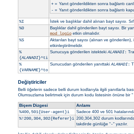
=
Yanıt gönderildikten sonra bağlantı canlı 
+
=
Yanıt gönderildikten sonra bağlantı kapa
-
İstek ve başlıklar dahil alınan bayt sayısı. 
%I
Başlıklar dahil gönderilen bayt sayısı. Bir y
%O
etkin olmalıdır.
mod_logio
Aktarılan bayt sayısı (alınan ve gönderilen), 
%S
etkinleştirilmelidir.
Sunucuya gönderilen istekteki
Trai
%
ALANADI
:
{
ALANADI
}^ti
Sunucudan gönderilen yanıttaki
Tr
%
ALANADI
:
{
VARNAME
}^to
Değiştiriciler
Belli öğelerin sadece belli durum kodlarıyla ilgili yanıtlarla b
Olumsuzlama belirtmek için durum kodu listesinin önüne bir "
Biçem Dizgesi
Anlamı
Sadece 400 ve 501 hataların
%400,501{User-agent}i
200,304,302 durum kodlarından
%!200,304,302{Referer}i
takdirde günlüğe "
" yazılır.
-