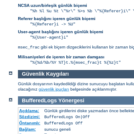
NCSA uzun/birleşik günlük biçemi
"%h %l %u %t \"%r\" %>s %b \"%{Referer}i\" 
Referer başlığını içeren günlük biçemi
"%{Referer}i -> %U"
User-agent başlığını içeren günlük biçemi
"%{User-agent}i"
gibi ek biçem dizgeciklerini kullanan bir zaman bi
msec_frac
Milisaniyeleri de içeren bir zaman damgası
"%{%d/%b/%Y %T}t.%{msec_frac}t %{%z}t"
Güvenlik Kaygıları
Günlük dosyarının kaydedildiği dizine sunucuyu başlatan kullan
olacağınız
güvenlik ipuçları
belgesinde açıklanmıştır.
BufferedLogs
Yönergesi
Açıklama:
Günlük girdilerini diske yazmadan önce bellekt
Sözdizimi:
BufferedLogs On|Off
Öntanımlı:
BufferedLogs Off
Bağlam:
sunucu geneli