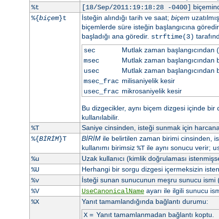
biçeminde
%t
[18/Sep/2011:19:18:28 -0400]
İsteğin alındığı tarih ve saat;
biçem
uzatılmı
%{
biçem
}t
biçemlerde süre isteğin başlangıcına göredi
başladığı ana göredir.
tarafın
strftime(3)
Mutlak zaman başlangıcından (
sec
Mutlak zaman başlangıcından be
msec
Mutlak zaman başlangıcından b
usec
milisaniyelik kesir
msec_frac
mikrosaniyelik kesir
usec_frac
Bu dizgecikler, aynı biçem dizgesi içinde bir 
kullanılabilir.
Saniye cinsinden, isteği sunmak için harca
%T
BİRİM
ile belirtilen zaman birimi cinsinden, 
%{
BİRİM
}T
kullanımı birimsiz
ile aynı sonucu verir;
%T
u
Uzak kullanıcı (kimlik doğrulaması istenmişs
%u
Herhangi bir sorgu dizgesi içermeksizin iste
%U
İsteği sunan sunucunun meşru sunucu ismi 
%v
ayarı ile ilgili sunucu ism
%V
UseCanonicalName
Yanıt tamamlandığında bağlantı durumu:
%X
=
Yanıt tamamlanmadan bağlantı koptu.
X