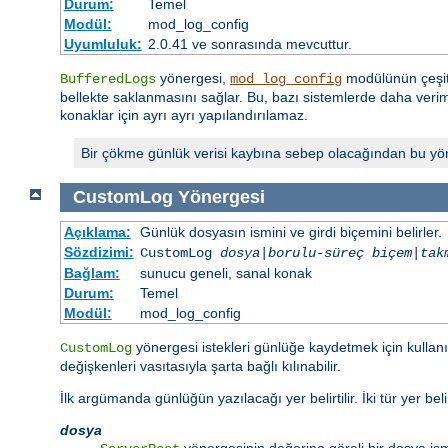
Durum:
Temel
Modül:
mod_log_config
Uyumluluk:
2.0.41 ve sonrasında mevcuttur.
yönergesi,
modülünün çeşitl
BufferedLogs
mod_log_config
bellekte saklanmasını sağlar. Bu, bazı sistemlerde daha verimli
konaklar için ayrı ayrı yapılandırılamaz.
Bir çökme günlük verisi kaybına sebep olacağından bu yöner
CustomLog
Yönergesi
Açıklama:
Günlük dosyasın ismini ve girdi biçemini belirler.
Sözdizimi:
CustomLog
dosya
|
borulu-süreç
biçem
|
tak
Bağlam:
sunucu geneli, sanal konak
Durum:
Temel
Modül:
mod_log_config
yönergesi istekleri günlüğe kaydetmek için kullanılı
CustomLog
değişkenleri vasıtasıyla şarta bağlı kılınabilir.
İlk argümanda günlüğün yazılacağı yer belirtilir. İki tür yer belirt
dosya
yönergesinin değerine göreli bir dosya ism