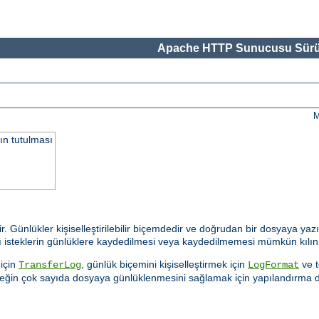
Apache HTTP Sunucusu Sürü
M
ın tutulması
ir. Günlükler kişiselleştirilebilir biçemdedir ve doğrudan bir dosyaya yaz
 bazı isteklerin günlüklere kaydedilmesi veya kaydedilmemesi mümkün kılın
için
, günlük biçemini kişiselleştirmek için
ve t
TransferLog
LogFormat
teğin çok sayıda dosyaya günlüklenmesini sağlamak için yapılandırma 