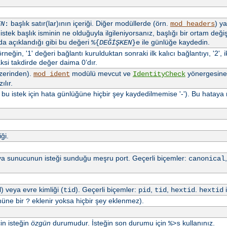
başlık satır(lar)ının içeriği. Diğer modüllerde (örn.
) ya
EN
:
mod_headers
stek başlık isminin ne olduğuyla ilgileniyorsanız, başlığı bir ortam değ
a açıklandığı gibi bu değeri
ile günlüğe kaydedin.
%{
DEĞİŞKEN
}e
neğin, '1' değeri bağlantı kurulduktan sonraki ilk kalıcı bağlantıyı, '2', iki
ksi takdirde değer daima 0’dır.
üzerinden).
modülü mevcut ve
yönergesine
mod_ident
IdentityCheck
ılır.
a bu istek için hata günlüğüne hiçbir şey kaydedilmemise '-'). Bu hata
ği.
a sunucunun isteği sunduğu meşru port. Geçerli biçemler:
canonical
) veya evre kimliği (
). Geçerli biçemler:
,
,
.
i
d
tid
pid
tid
hextid
hextid
nüne bir
eklenir yoksa hiçbir şey eklenmez).
?
çin isteğin
özgün
durumudur. İsteğin son durumu için
kullanınız.
%>s