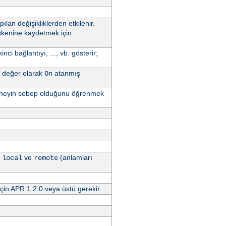
pılan değişikliklerden etkilenir.
işkenine kaydetmek için
nci bağlantıyı, ..., vb. gösterir;
 değer olarak
atanmış
On
ya neyin sebep olduğunu öğrenmek
,
ve
(anlamları
local
remote
çin APR 1.2.0 veya üstü gerekir.