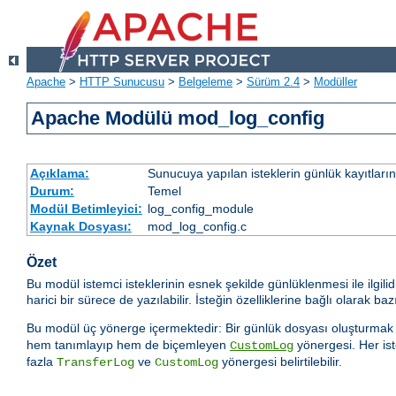
Apache
>
HTTP Sunucusu
>
Belgeleme
>
Sürüm 2.4
>
Modüller
Apache Modülü mod_log_config
Açıklama:
Sunucuya yapılan isteklerin günlük kayıtların
Durum:
Temel
Modül Betimleyici:
log_config_module
Kaynak Dosyası:
mod_log_config.c
Özet
Bu modül istemci isteklerinin esnek şekilde günlüklenmesi ile ilgilid
harici bir sürece de yazılabilir. İsteğin özelliklerine bağlı olarak
Bu modül üç yönerge içermektedir: Bir günlük dosyası oluşturmak 
hem tanımlayıp hem de biçemleyen
yönergesi. Her is
CustomLog
fazla
ve
yönergesi belirtilebilir.
TransferLog
CustomLog