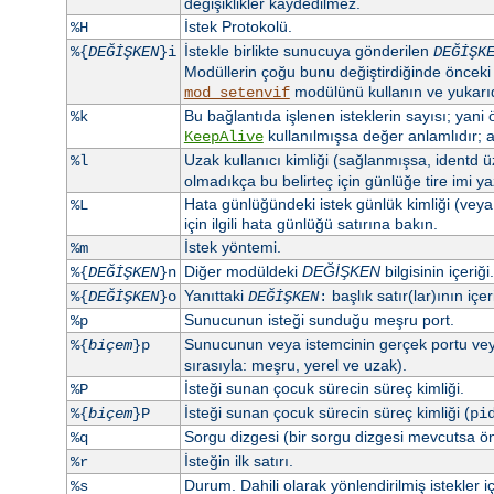
değişiklikler kaydedilmez.
İstek Protokolü.
%H
İstekle birlikte sunucuya gönderilen
%{
DEĞİŞKEN
}i
DEĞİŞK
Modüllerin çoğu bunu değiştirdiğinde önceki i
modülünü kullanın ve yukarıd
mod_setenvif
Bu bağlantıda işlenen isteklerin sayısı; yani ör
%k
kullanılmışsa değer anlamlıdır; a
KeepAlive
Uzak kullanıcı kimliği (sağlanmışsa, identd 
%l
olmadıkça bu belirteç için günlüğe tire imi yaz
Hata günlüğündeki istek günlük kimliği (vey
%L
için ilgili hata günlüğü satırına bakın.
İstek yöntemi.
%m
Diğer modüldeki
DEĞİŞKEN
bilgisinin içeriği.
%{
DEĞİŞKEN
}n
Yanıttaki
başlık satır(lar)ının içeri
%{
DEĞİŞKEN
}o
DEĞİŞKEN
:
Sunucunun isteği sunduğu meşru port.
%p
Sunucunun veya istemcinin gerçek portu vey
%{
biçem
}p
sırasıyla: meşru, yerel ve uzak).
İsteği sunan çocuk sürecin süreç kimliği.
%P
İsteği sunan çocuk sürecin süreç kimliği (
%{
biçem
}P
pi
Sorgu dizgesi (bir sorgu dizgesi mevcutsa ö
%q
İsteğin ilk satırı.
%r
Durum. Dahili olarak yönlendirilmiş istekler i
%s