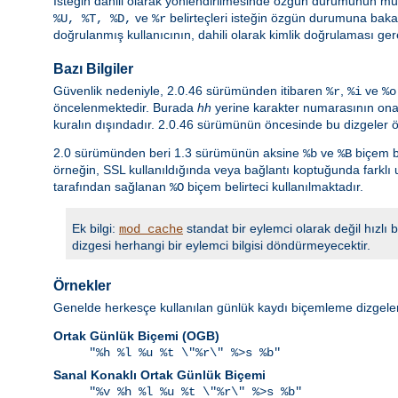
İsteğin dahili olarak yönlendirilmesinde özgün durumunun mu yo
ve
belirteçleri isteğin özgün durumuna bak
%U, %T, %D,
%r
doğrulanmış kullanıcının, dahili olarak kimlik doğrulaması ge
Bazı Bilgiler
Güvenlik nedeniyle, 2.0.46 sürümünden itibaren
,
ve
%r
%i
%o
öncelenmektedir. Burada
hh
yerine karakter numarasının onalt
kuralın dışındadır. 2.0.46 sürümünün öncesinde bu dizgeler ö
2.0 sürümünden beri 1.3 sürümünün aksine
ve
biçem be
%b
%B
örneğin, SSL kullanıldığında veya bağlantı koptuğunda farklı 
tarafından sağlanan
biçem belirteci kullanılmaktadır.
%O
Ek bilgi:
standat bir eylemci olarak değil hızlı
mod_cache
dizgesi herhangi bir eylemci bilgisi döndürmeyecektir.
Örnekler
Genelde herkesçe kullanılan günlük kaydı biçemleme dizgeler
Ortak Günlük Biçemi (OGB)
"%h %l %u %t \"%r\" %>s %b"
Sanal Konaklı Ortak Günlük Biçemi
"%v %h %l %u %t \"%r\" %>s %b"