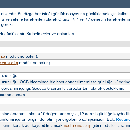
dizgedir. Bu dizge her isteği günlük dosyasına günlüklemek için kullan
 ve sekme karakterleri olarak C tarzı "\n" ve "\t" denetim karakterlerini 
 gerekir.
erek günlüklenir. Bu belirteçler ve anlamları:
modülüne bakın).
eip
modülüne bakın).
remoteip
n uzunluğu.
en uzunluğu. OGB biçeminde hiç bayt gönderilmemişse günlüğe '
' yerine
-
N
çerezinin içeriği. Sadece 0 sürümlü çerezler tam olarak desteklenir.
arcanan zaman.
sine öntanımlı olan
değeri atanmışsa, IP adresi günlüğe kaydedilir
Off
mlerini içeren erişim denetim yönergelerine sahipsinizdir. Bak:
Require
ısının konak adı kaydedilir, ancak
gibi modüller tarafı
mod_remoteip