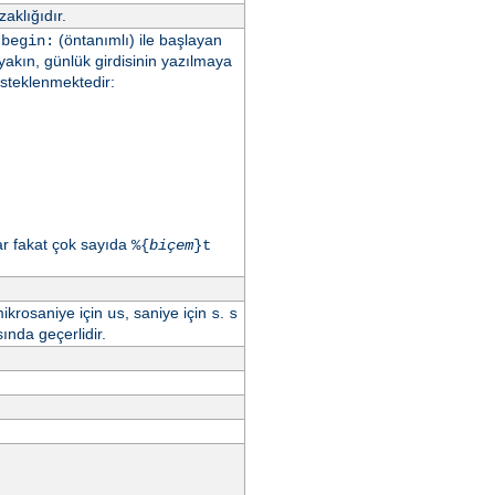
aklığıdır.
.
(öntanımlı) ile başlayan
begin:
yakın, günlük girdisinin yazılmaya
esteklenmektedir:
ar fakat çok sayıda
%{
biçem
}t
mikrosaniye için
, saniye için
.
us
s
s
ında geçerlidir.