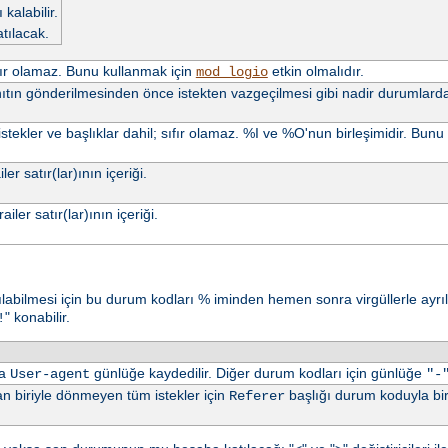
kalabilir.
tılacak.
Sıfır olamaz. Bunu kullanmak için
etkin olmalıdır.
mod_logio
anıtın gönderilmesinden önce istekten vazgeçilmesi gibi nadir durumlarda 
istekler ve başlıklar dahil; sıfır olamaz. %I ve %O'nun birleşimidir. Bun
ler satır(lar)ının içeriği.
ailer satır(lar)ının içeriği.
asılabilmesi için bu durum kodları % iminden hemen sonra virgüllerle ayrılm
" konabilir.
!
da
günlüğe kaydedilir. Diğer durum kodları için günlüğe
User-agent
"-
 biriyle dönmeyen tüm istekler için
başlığı durum koduyla birl
Referer