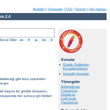
Modüller
|
Yönergeler
|
SSS
|
Terimler
|
Site Haritası
m 2.4
evcut Diller:
en
|
fr
|
ja
|
ko
|
tr
Konular
Günlük Girdilerinin
Kişiselleştirilmesi
Güvenlik Kaygıları
ılabileceği gibi boru üzerinden
Yönergeler
mıştır.
BufferedLogs
CustomLog
ek başına bir günlük dosyasını
GlobalLog
dosyasında her sunucu için birden
LogFormat
TransferLog