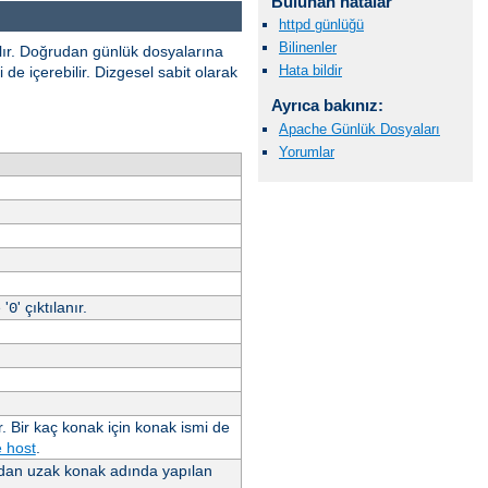
Bulunan hatalar
httpd günlüğü
Bilinenler
ılır. Doğrudan günlük dosyalarına
Hata bildir
de içerebilir. Dizgesel sabit olarak
Ayrıca bakınız:
Apache Günlük Dosyaları
Yorumlar
 '
' çıktılanır.
0
. Bir kaç konak için konak ismi de
 host
.
ndan uzak konak adında yapılan