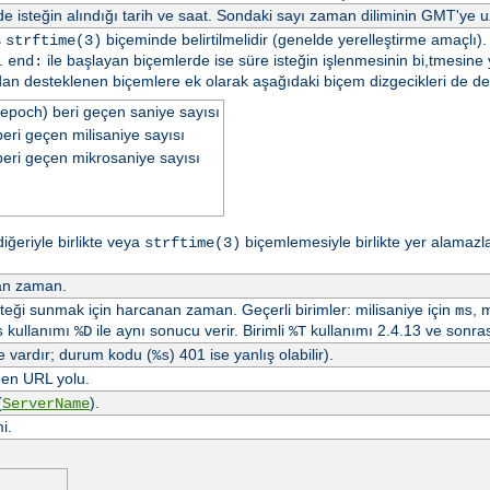
 isteğin alındığı tarih ve saat. Sondaki sayı zaman diliminin GMT'ye uz
ş
biçeminde belirtilmelidir (genelde yerelleştirme amaçlı)
strftime(3)
r.
ile başlayan biçemlerde ise süre isteğin işlenmesinin bi,tmesine 
end:
dan desteklenen biçemlere ek olarak aşağıdaki biçem dizgecikleri de d
epoch) beri geçen saniye sayısı
ri geçen milisaniye sayısı
eri geçen mikrosaniye sayısı
diğeriyle birlikte veya
biçemlemesiyle birlikte yer alamazl
strftime(3)
nan zaman.
isteği sunmak için harcanan zaman. Geçerli birimler: milisaniye için
, 
ms
kullanımı
ile aynı sonucu verir. Birimli
kullanımı 2.4.13 ve sonras
s
%D
%T
e vardır; durum kodu (
) 401 ise yanlış olabilir).
%s
nen URL yolu.
(
).
ServerName
i.