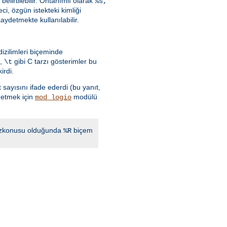
lirtilebilir. Öntanımlı olarak
%s,
eci, özgün istekteki kimliği
ydetmekte kullanılabilir.
izilimleri biçeminde
,
gibi C tarzı gösterimler bu
\t
irdi.
 sayısını ifade ederdi (bu yanıt,
detmek için
modülü
mod_logio
 sözkonusu olduğunda
biçem
%R