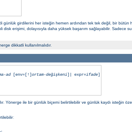
i günlük girdilerini her isteğin hemen ardından tek tek değil, bir bütün
 disk erişimi, dolayısıyla daha yüksek başarım sağlayabilir. Sadece sunuc
ge dikkatli kullanılmalıdır.
ma-ad
[env=[!]
ortam-değişkeni
]| expr=
ifade
]
r. Yönerge ile bir günlük biçemi belirtilebilir ve günlük kaydı isteğin öze
ilebilir:
i.