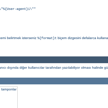
\"%{User-agent}i\""
çemi belirtmek isterseniz
biçem dizgesini defalarca kullanabi
%{format}t
ıcı dışında diğer kullanıcılar tarafından yazılabiliyor olması halinde gü
e tamponlar