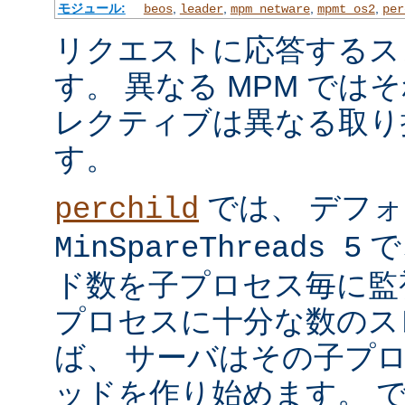
モジュール:
,
,
,
,
beos
leader
mpm_netware
mpmt_os2
per
リクエストに応答するス
す。 異なる MPM では
レクティブは異なる取り
す。
では、 デフ
perchild
で
MinSpareThreads 5
ド数を子プロセス毎に監
プロセスに十分な数のス
ば、 サーバはその子プ
ッドを作り始めます。 