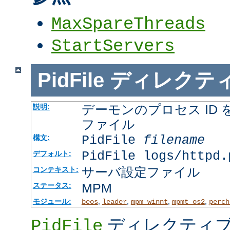
MaxSpareThreads
StartServers
PidFile
ディレクテ
デーモンのプロセス ID
説明:
ファイル
PidFile
filename
構文:
PidFile logs/httpd.
デフォルト:
サーバ設定ファイル
コンテキスト:
MPM
ステータス:
モジュール:
,
,
,
,
beos
leader
mpm_winnt
mpmt_os2
perch
ディレクティブ
PidFile