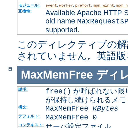
モジュール:
,
,
,
,
event
worker
prefork
mpm_winnt
mpm_n
Available Apache HTTP Se
互換性:
old name
MaxRequests
supported.
このディレクティブの解
されていません。英語版
MaxMemFree
ディ
が呼ばれない限
説明:
free()
が保持し続けられるメモ
MaxMemFree
KBytes
構文:
MaxMemFree 0
デフォルト:
サーバ設定ファイル
コンテキスト: