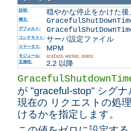
穏やかな停止をかけた後
説明:
GracefulShutDownTi
構文:
GracefulShutDownTim
デフォルト:
サーバ設定ファイル
コンテキスト:
MPM
ステータス:
モジュール:
,
,
prefork
worker
event
2.2 以降
互換性:
GracefulShutdownTim
が "graceful-stop
現在の リクエストの処
けるかを指定します。
この値をゼロに設定する