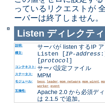
っているリクエストが 
ーバーは終了しません。
Listen
ディレクティ
サーバが listen するI
説明:
Listen [
IP-address
:
構文:
[
protocol
]
サーバ設定ファイル
コンテキスト:
MPM
ステータス:
モジュール:
,
,
,
,
beos
leader
mpm_netware
mpm_winnt
mp
,
worker
event
Apache 2.0 から必
互換性:
は 2.1.5 で追加。