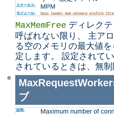
MPM
ステータス:
モジュール:
,
,
,
,
beos
leader
mpm_netware
prefork
thre
ディレクテ
MaxMemFree
呼ばれない限り、 主ア
る空のメモリの最大値を
定します。 設定されて
されているときは、無制
MaxRequestWorker
ブ
Maximum number of connec
説明: