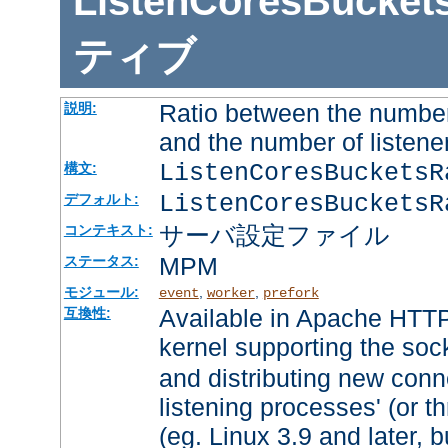
ListenCoresBucket
ティブ
Ratio between the number
説明:
and the number of listene
ListenCoresBuckets
構文:
ListenCoresBucketsR
デフォルト:
サーバ設定ファイル
コンテキスト:
MPM
ステータス:
モジュール:
,
,
event
worker
prefork
Available in Apache HTTP
互換性:
kernel supporting the soc
and distributing new conn
listening processes' (or th
(eg. Linux 3.9 and later, b