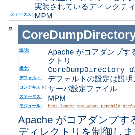
実装されているディレクテ
MPM
ステータス:
CoreDumpDirector
Apache がコアダン
説明:
クトリ
CoreDumpDirectory
d
構文:
デフォルトの設定は説明
デフォルト:
サーバ設定ファイル
コンテキスト:
MPM
ステータス:
モジュール:
,
,
,
,
beos
leader
mpm_winnt
perchild
prefo
Apache がコアダンプ
ディレクトリを制御しま