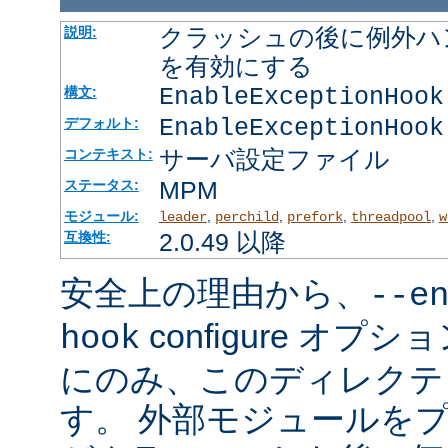
クラッシュの後に例外ハ
説明:
を有効にする
EnableExceptionHook
構文:
EnableExceptionHook
デフォルト:
サーバ設定ファイル
コンテキスト:
MPM
ステータス:
モジュール:
,
,
,
,
leader
perchild
prefork
threadpool
w
2.0.49 以降
互換性:
安全上の理由から、
--e
configure オ
hook
にのみ、このディレクテ
す。 外部モジュールを