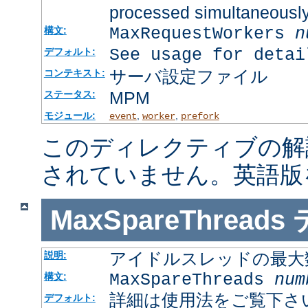
processed simultaneousl
MaxRequestWorkers
n
構文:
See usage for detai
デフォルト:
サーバ設定ファイル
コンテキスト:
MPM
ステータス:
モジュール:
,
,
event
worker
prefork
このディレクティブの解
されていません。英語版
MaxSpareThreads
アイドルスレッドの最大
説明:
MaxSpareThreads
num
構文:
詳細は使用法をご覧下さ
デフォルト: