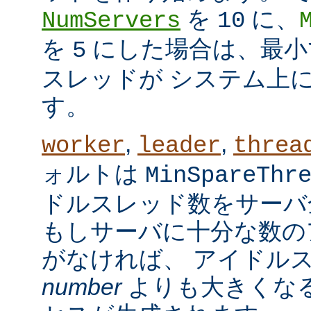
を
に、
NumServers
10
を
にした場合は、最小で
5
スレッドが システム上
す。
,
,
worker
leader
threa
ォルトは
MinSpareThr
ドルスレッド数をサーバ
もしサーバに十分な数の
がなければ、 アイドル
number
よりも大きくなる