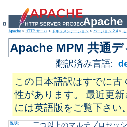
Apach
Apache
>
HTTP サーバ
>
ドキュメンテーション
>
バージョン 2.4
>
モ
Apache MPM 共
翻訳済み言語:
d
この日本語訳はすでに古
性があります。 最近更
には英語版をご覧下さい
二つ以上のマルチプロセッシン
説明: