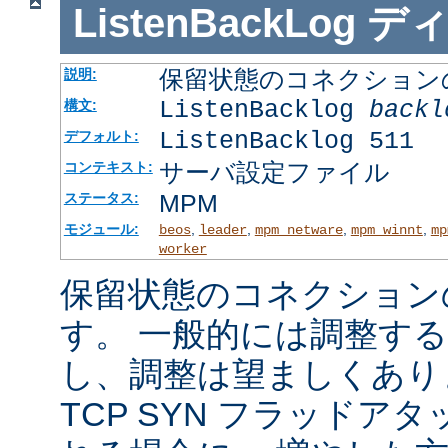
ListenBackLog
デ
保留状態のコネクション
説明:
ListenBacklog
backl
構文:
ListenBacklog 511
デフォルト:
サーバ設定ファイル
コンテキスト:
MPM
ステータス:
モジュール:
,
,
,
,
beos
leader
mpm_netware
mpm_winnt
mp
worker
保留状態のコネクション
す。 一般的には調整す
し、調整は望ましくあり
TCP SYN フラッドア