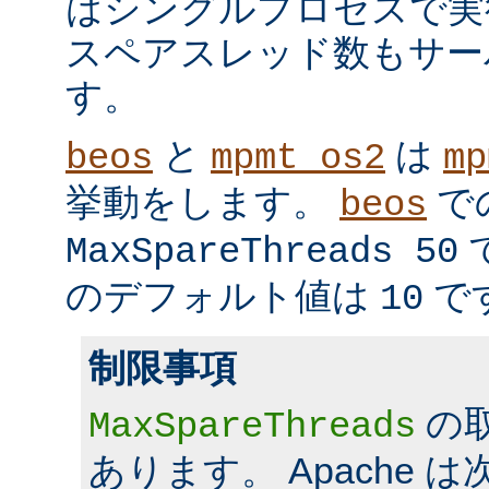
はシングルプロセスで実
スペアスレッド数もサー
す。
と
は
beos
mpmt_os2
mp
挙動をします。
で
beos
MaxSpareThreads 50
のデフォルト値は
で
10
制限事項
の
MaxSpareThreads
あります。 Apache 