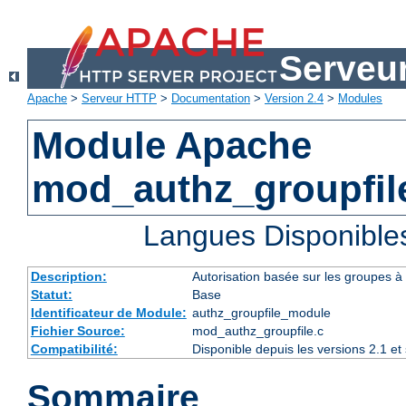
Serveu
Apache
>
Serveur HTTP
>
Documentation
>
Version 2.4
>
Modules
Module Apache
mod_authz_groupfil
Langues Disponible
Description:
Autorisation basée sur les groupes à l
Statut:
Base
Identificateur de Module:
authz_groupfile_module
Fichier Source:
mod_authz_groupfile.c
Compatibilité:
Disponible depuis les versions 2.1 e
Sommaire