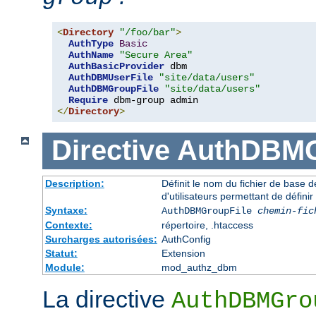
<
Directory
"/foo/bar"
>
AuthType
Basic
AuthName
"Secure Area"
AuthBasicProvider
 dbm 

AuthDBMUserFile
"site/data/users"
AuthDBMGroupFile
"site/data/users"
Require
</
Directory
>
Directive
AuthDBMG
Description:
Définit le nom du fichier de base 
d'utilisateurs permettant de définir
Syntaxe:
AuthDBMGroupFile
chemin-fic
Contexte:
répertoire, .htaccess
Surcharges autorisées:
AuthConfig
Statut:
Extension
Module:
mod_authz_dbm
La directive
AuthDBMGro