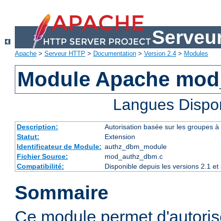
Serveu
Apache
>
Serveur HTTP
>
Documentation
>
Version 2.4
>
Modules
Module Apache mod
Langues Dispo
Description:
Autorisation basée sur les groupes à 
Statut:
Extension
Identificateur de Module:
authz_dbm_module
Fichier Source:
mod_authz_dbm.c
Compatibilité:
Disponible depuis les versions 2.1 e
Sommaire
Ce module permet d'autorise