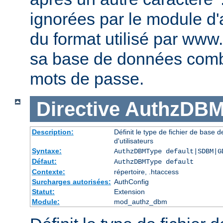
ignorées par le module d'au
du format utilisé par www
sa base de données comb
mots de passe.
Directive
AuthzDBM
Description:
Définit le type de fichier de base
d'utilisateurs
Syntaxe:
AuthzDBMType default|SDBM|G
Défaut:
AuthzDBMType default
Contexte:
répertoire, .htaccess
Surcharges autorisées:
AuthConfig
Statut:
Extension
Module:
mod_authz_dbm