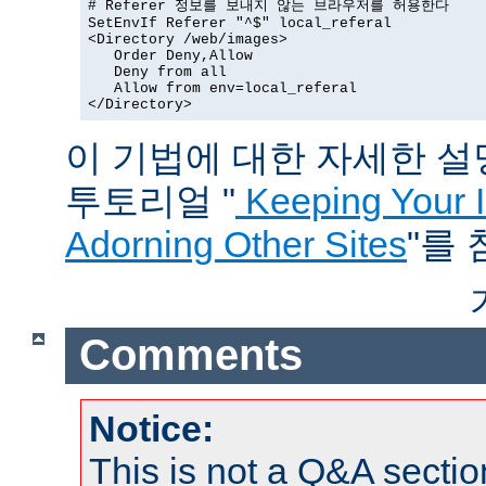
# Referer 정보를 보내지 않는 브라우저를 허용한다

SetEnvIf Referer "^$" local_referal

<Directory /web/images>

   Order Deny,Allow

   Deny from all

   Allow from env=local_referal

</Directory>
이 기법에 대한 자세한 설명은
투토리얼 "
Keeping Your 
Adorning Other Sites
"를
Comments
Notice:
This is not a Q&A sect