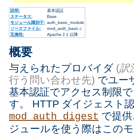
説明:
基本認証
ステータス:
Base
モジュール識別子:
auth_basic_module
ソースファイル:
mod_auth_basic.c
互換性:
Apache 2.1 以降
概要
与えられたプロバイダ
(
訳
行う問い合わせ先)
でユーザ
基本認証でアクセス制限で
す。 HTTP ダイジェス
で提供
mod_auth_digest
ジュールを使う際はこのモ