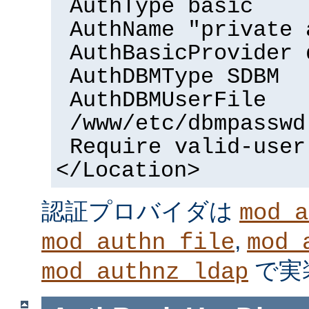
AuthType basic
AuthName "private 
AuthBasicProvider 
AuthDBMType SDBM
AuthDBMUserFile
/www/etc/dbmpasswd
Require valid-user
</Location>
認証プロバイダは
mod_a
,
mod_authn_file
mod_
で実
mod_authnz_ldap