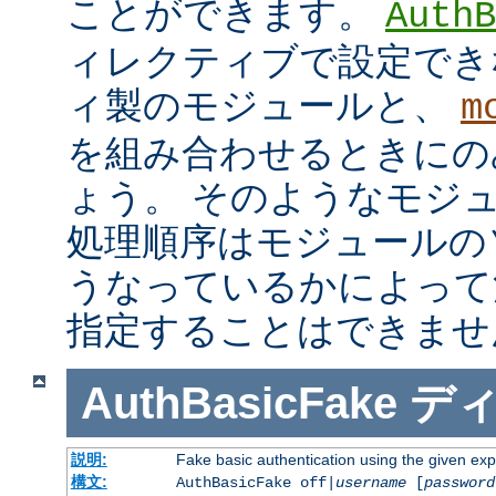
ことができます。
AuthB
ィレクティブで設定でき
ィ製のモジュールと、
m
を組み合わせるときにの
ょう。 そのようなモジ
処理順序はモジュールの
うなっているかによって
指定することはできませ
AuthBasicFake
デ
説明:
Fake basic authentication using the given e
構文:
AuthBasicFake off|
username
[
password