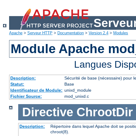
Serveu
Apache
>
Serveur HTTP
>
Documentation
>
Version 2.4
>
Modules
Module Apache mod
Langues Disp
Description:
Sécurité de base (nécessaire) pour le
Statut:
Base
Identificateur de Module:
unixd_module
Fichier Source:
mod_unixd.c
Directive
ChrootDir
Description:
Répertoire dans lequel Apache doit se posit
chroot(8).