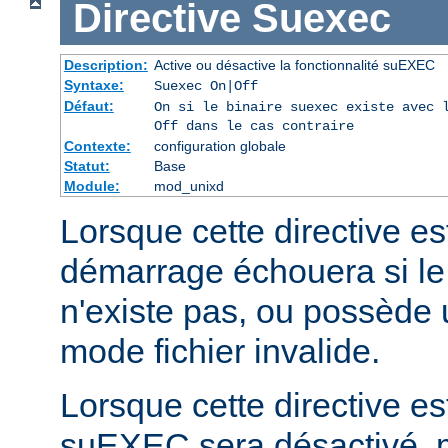
Directive
Suexec
Description:
Active ou désactive la fonctionnalité suEXEC
Syntaxe:
Suexec On|Off
Défaut:
On si le binaire suexec existe avec 
Off dans le cas contraire
Contexte:
configuration globale
Statut:
Base
Module:
mod_unixd
Lorsque cette directive est
démarrage échouera si le
n'existe pas, ou possède 
mode fichier invalide.
Lorsque cette directive est
suEXEC sera désactivé, m