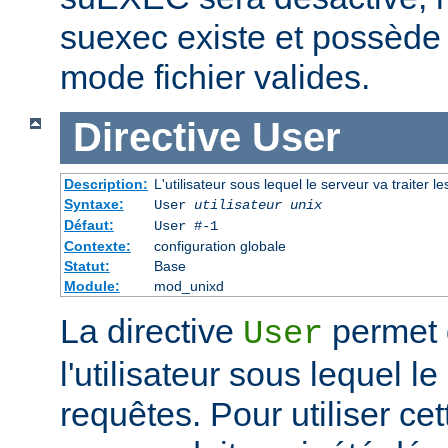
suexec existe et possède 
mode fichier valides.
Directive
User
Description:
L'utilisateur sous lequel le serveur va traiter l
Syntaxe:
User
utilisateur unix
Défaut:
User #-1
Contexte:
configuration globale
Statut:
Base
Module:
mod_unixd
La directive
permet d
User
l'utilisateur sous lequel le
requêtes. Pour utiliser cett