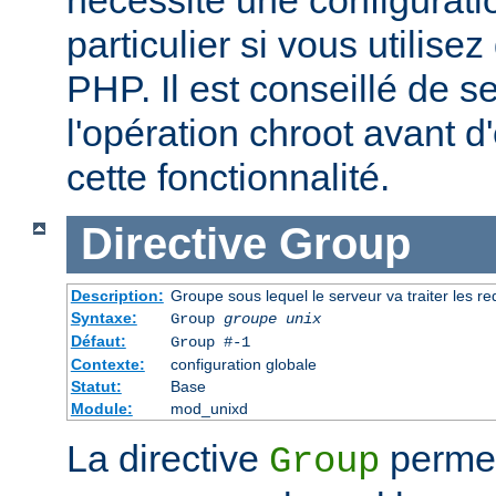
particulier si vous utilise
PHP. Il est conseillé de se
l'opération chroot avant d'
cette fonctionnalité.
Directive
Group
Description:
Groupe sous lequel le serveur va traiter les r
Syntaxe:
Group
groupe unix
Défaut:
Group #-1
Contexte:
configuration globale
Statut:
Base
Module:
mod_unixd
La directive
permet 
Group