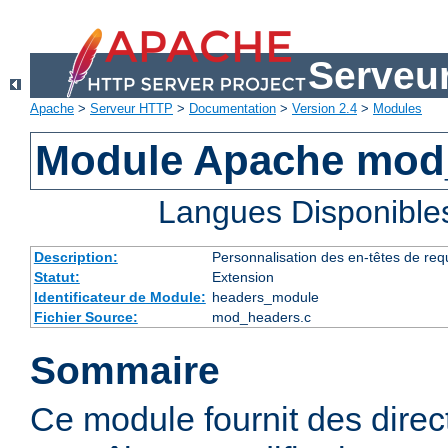
Serveu
Apache
>
Serveur HTTP
>
Documentation
>
Version 2.4
>
Modules
Module Apache mod
Langues Disponible
Description:
Personnalisation des en-têtes de re
Statut:
Extension
Identificateur de Module:
headers_module
Fichier Source:
mod_headers.c
Sommaire
Ce module fournit des direc