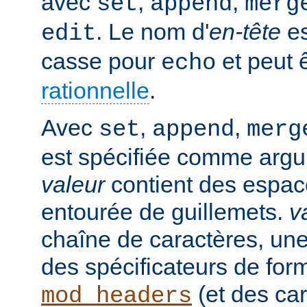
avec
,
,
set
append
merg
. Le nom d'
en-tête
es
edit
casse pour
et peut 
echo
rationnelle
.
Avec
,
,
set
append
merg
est spécifiée comme argu
valeur
contient des espaces
entourée de guillemets.
v
chaîne de caractères, un
des spécificateurs de for
(et des car
mod_headers