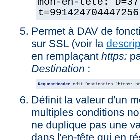
mon-en-tête: D=37
t=991424704447256
Permet à DAV de fonct
sur SSL (voir la
descri
en remplaçant
https:
p
Destination
:
RequestHeader
 edit 
Destination
^
https
:
 h
Définit la valeur d'un
multiples conditions n
ne duplique pas une va
dans l'en-tête qui en ré