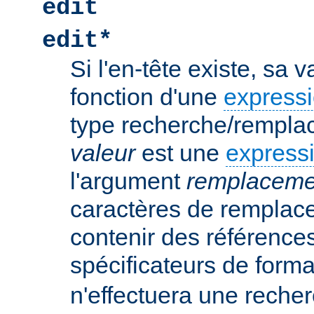
edit
edit*
Si l'en-tête existe, sa 
fonction d'une
expressi
type recherche/rempla
valeur
est une
expressi
l'argument
remplaceme
caractères de remplac
contenir des références
spécificateurs de form
n'effectuera une rech