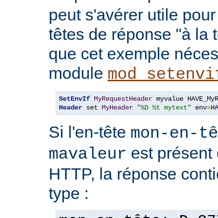
peut s'avérer utile pou
têtes de réponse "à la t
que cet exemple nécess
module
mod_setenvi
SetEnvIf
MyRequestHeader
Header
 set 
MyHeader
"%D %t mytext"
 env
=
H
Si l'en-tête
mon-en-tê
est présent 
mavaleur
HTTP, la réponse conti
type :