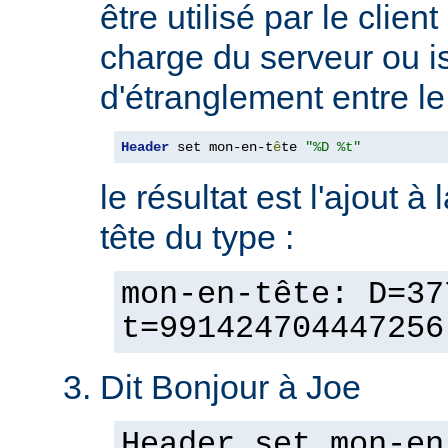
être utilisé par le clien
charge du serveur ou is
d'étranglement entre le 
Header
 set mon-en-t
ê
te 
"%D %t"
le résultat est l'ajout à
tête du type :
mon-en-tête: D=37
t=991424704447256
Dit Bonjour à Joe
Header set mon-en