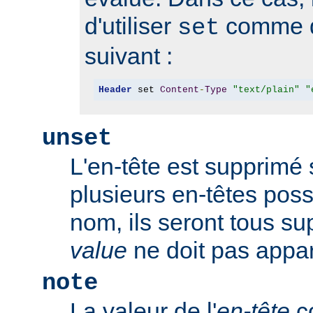
d'utiliser
comme d
set
suivant :
Header
 set 
Content
-
Type
"text/plain"
"
unset
L'en-tête est supprimé s'
plusieurs en-têtes po
nom, ils seront tous s
value
ne doit pas appar
note
La valeur de l'
en-tête
co