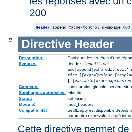
les réponses avec un 
200
Header
 append 
Cache
-
Control
 s-maxage
=
600
Directive
Header
Description:
Configure les en-têtes d'une rép
Syntaxe:
Header [
condition
]
add|append|echo|edit|edit*
tête
[[expr=]
valeur
[
rempla
[!]
variable
|expr=
expression
Contexte:
configuration globale, serveur virtu
Surcharges autorisées:
FileInfo
Statut:
Extension
Module:
mod_headers
Compatibilité:
SetIfEmpty est disponible depuis l
paramètre expr=valeur a été introd
Cette directive permet de