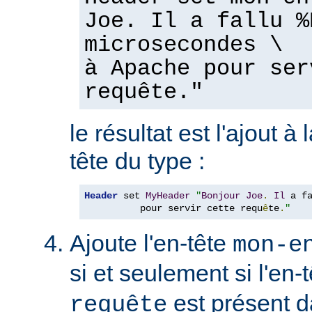
Joe. Il a fallu %
microsecondes \
à Apache pour ser
requête."
le résultat est l'ajout à
tête du type :
Header
 set 
MyHeader
"
Bonjour
Joe
.
Il
 a f
          pour servir cette requ
ê
te
.
"
Ajoute l'en-tête
mon-e
si et seulement si l'en-
est présent d
requête