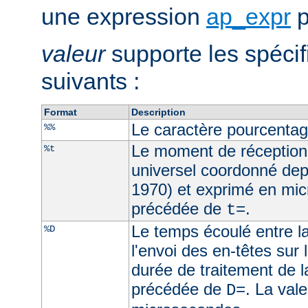
une expression
ap_expr
p
valeur
supporte les spécif
suivants :
Format
Description
Le caractère pourcenta
%%
Le moment de réception
%t
universel coordonné dep
1970) et exprimé en mic
précédée de
.
t=
Le temps écoulé entre la
%D
l'envoi des en-têtes sur l
durée de traitement de l
précédée de
. La val
D=